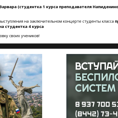
арвара (студентка 1 курса преподавателя Напидениной
 выступления на заключительном концерте студенты класса
п
на студентка 4 курса
вку своих учеников!