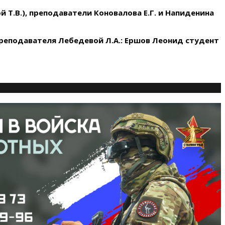
 Т.В.), преподаватели Коновалова Е.Г. и Напиденина
реподавателя Лебедевой Л.А.:
Ершов Леонид студент