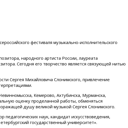
Всероссийского фестиваля музыкально-исполнительского
зитора, народного артиста России, лауреата
зитора. Сегодня его творчество является связующей нитью
ости Сергея Михайловича Слонимского, привлечение
терпретациями.
 Невинномысска, Кемерово, Ахтубинска, Мурманска,
нальную оценку проделанной работы, обменяться
удоражащей душу великой музыкой Сергея Слонимского.
р педагогических наук, кандидат искусствоведения,
етербургский государственный университет».