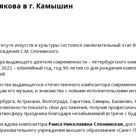
рякова в г. Камышин
титуте искусств и культуры состоялся заключительный этап 
ождения С.М. Слонимского.
 выдающего деятеля современности – петербургского компо
2022 – юбилейный год, год 90-летия со дня рождения компо
ей.
чества выдающегося отечественного композитора современн
ам его музыки, и знакомство с новыми исполнительскими ин
бурга, Астрахани, Волгограда, Саратова, Самары, Балаково,
возможности показать свои достижения, получив профессио
м атмосферу праздника благодаря незабываемой встрече с б
ла вдова композитора
Раиса Николаевна Слонимская,
докто
разовательного учреждения высшего образования «Санкт-П