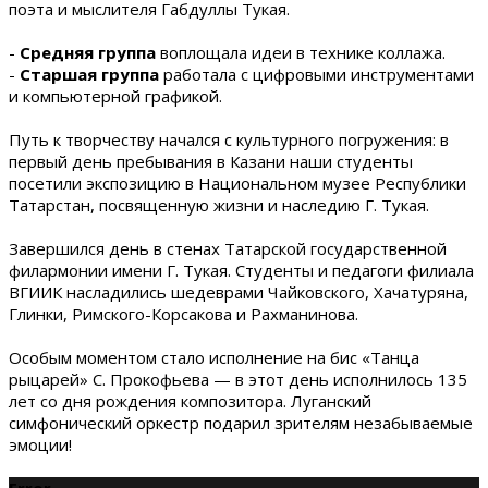
поэта и мыслителя Габдуллы Тукая.
-
Средняя группа
воплощала идеи в технике коллажа.
-
Старшая группа
работала с цифровыми инструментами
и компьютерной графикой.
Путь к творчеству начался с культурного погружения: в
первый день пребывания в Казани наши студенты
посетили экспозицию в Национальном музее Республики
Татарстан, посвященную жизни и наследию Г. Тукая.
Завершился день в стенах Татарской государственной
филармонии имени Г. Тукая. Студенты и педагоги филиала
ВГИИК насладились шедеврами Чайковского, Хачатуряна,
Глинки, Римского-Корсакова и Рахманинова.
Особым моментом стало исполнение на бис «Танца
рыцарей» С. Прокофьева — в этот день исполнилось 135
лет со дня рождения композитора. Луганский
симфонический оркестр подарил зрителям незабываемые
эмоции!
Error