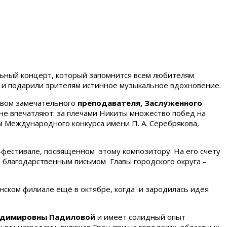
ельный концерт, который запомнится всем любителям
о и подарили зрителям истинное музыкальное вдохновение.
ством замечательного
преподавателя, Заслуженного
не впечатляют: за плечами Никиты множество побед на
м Международного конкурса имени П. А. Серебрякова,
-фестивале, посвященном этому композитору. На его счету
 благодарственным письмом Главы городского округа –
ском филиале ещё в октябре, когда и зародилась идея
адимировны Падиловой
и имеет солидный опыт