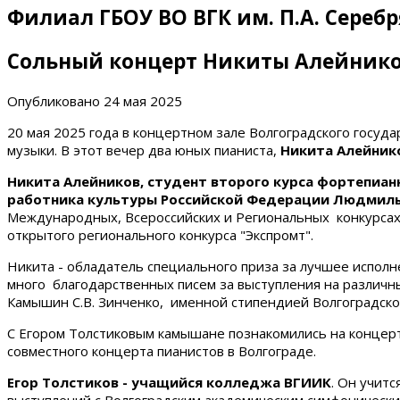
Филиал ГБОУ ВО ВГК им. П.А. Сереб
Сольный концерт Никиты Алейнико
Опубликовано
24 мая 2025
20 мая 2025 года в концертном зале Волгоградского госуд
музыки. В этот вечер два юных пианиста,
Никита Алейнико
Никита Алейников, студент второго курса фортепиа
работника культуры Российской Федерации Людмилы
Международных, Всероссийских и Региональных конкурсах и
открытого регионального конкурса "Экспромт".
Никита - обладатель специального приза за лучшее испол
много благодарственных писем за выступления на различны
Камышин С.В. Зинченко, именной стипендией Волгоградско
С Егором Толстиковым камышане познакомились на концерт
совместного концерта пианистов в Волгограде.
Егор Толстиков - учащийся колледжа ВГИИК
. Он учит