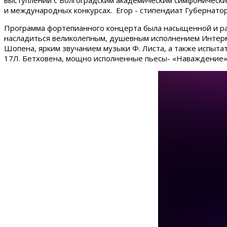
выступлений с Волгоградским академическим симфонически
и международных конкурсах. Егор - стипендиат Губернатор
Программа фортепианного концерта была насыщенной и ра
насладиться великолепным, душевным исполнением Интерме
Шопена, ярким звучанием музыки Ф. Листа, а также испытат
17Л. Бетховена, мощно исполненные пьесы- «Наваждение»