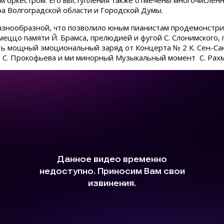
м оркестром. Его выступления также отмечены многочисленн
а Волгоградской области и Городской Думы.
знообразной, что позволило юным пианистам продемонстрир
ццо памяти Й. Брамса, прелюдией и фугой С. Слонимского,
ь мощный эмоциональный заряд от Концерта № 2 К. Сен-Санса
 С. Прокофьева и ми минорный Музыкальный момент С. Рах