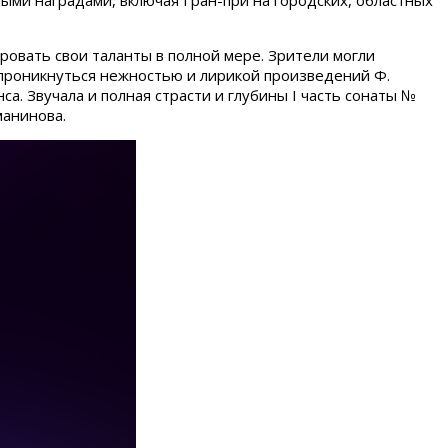
ыми наградами, включая Гран-при на городских, областных
овать свои таланты в полной мере. Зрители могли
 проникнуться нежностью и лирикой произведений Ф.
. Звучала и полная страсти и глубины I часть сонаты №
манинова.