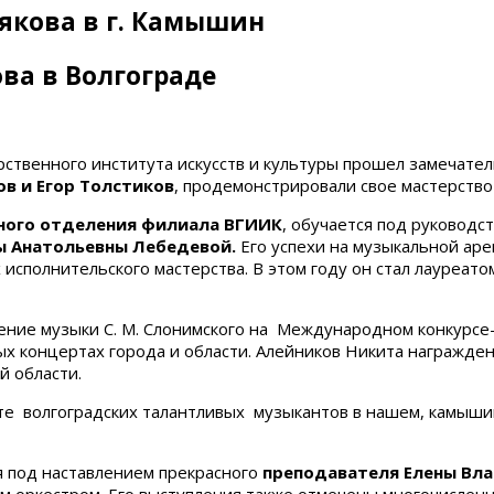
рякова в г. Камышин
ва в Волгограде
арственного института искусств и культуры прошел замечат
в и Егор Толстиков
, продемонстрировали свое мастерств
нного отделения филиала ВГИИК
, обучается под руковод
 Анатольевны Лебедевой.
Его успехи на музыкальной аре
сполнительского мастерства. В этом году он стал лауреато
нение музыки С. М. Слонимского на Международном конкурсе
х концертах города и области. Алейников Никита награжден
й области.
е волгоградских талантливых музыкантов в нашем, камышин
ся под наставлением прекрасного
преподавателя Елены Вл