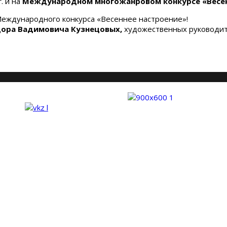
г. и на
Международном многожанровом конкурсе «Весен
Международного конкурса «Весеннее настроение»!
дора Вадимовича Кузнецовых,
художественных руководит