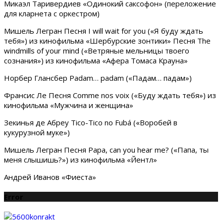
Микаэл Таривердиев «Одинокий саксофон» (переложение
для кларнета с оркестром)
Мишель Легран Песня I will wait for you («Я буду ждать
тебя») из кинофильма «Шербурские зонтики» Песня The
windmills of your mind («Ветряные мельницы твоего
сознания») из кинофильма «Афера Томаса Крауна»
Норбер Глансбер Padam… padam («Падам… падам»)
Франсис Ле Песня Comme nos voix («Буду ждать тебя») из
кинофильма «Мужчина и женщина»
Зекинья де Абреу Tico-Tico no Fubá («Воробей в
кукурузной муке»)
Мишель Легран Песня Papa, can you hear me? («Папа, ты
меня слышишь?») из кинофильма «Йентл»
Андрей Иванов «Фиеста»
Error