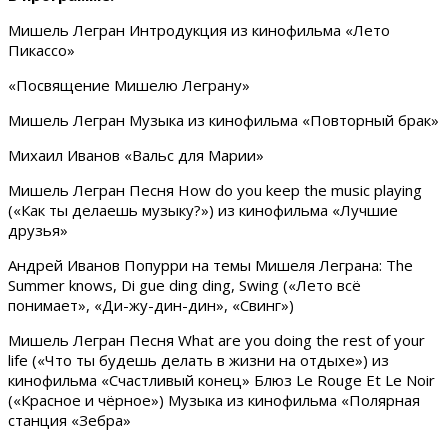
Мишель Легран Интродукция из кинофильма «Лето
Пикассо»
«Посвящение Мишелю Леграну»
Мишель Легран Музыка из кинофильма «Повторный брак»
Михаил Иванов «Вальс для Марии»
Мишель Легран Песня How do you keep the music playing
(«Как ты делаешь музыку?») из кинофильма «Лучшие
друзья»
Андрей Иванов Попурри на темы Мишеля Леграна: The
Summer knows, Di gue ding ding, Swing («Лето всё
понимает», «Ди-жу-дин-дин», «Свинг»)
Мишель Легран Песня What are you doing the rest of your
life («Что ты будешь делать в жизни на отдыхе») из
кинофильма «Счастливый конец» Блюз Le Rouge Et Le Noir
(«Красное и чёрное») Музыка из кинофильма «Полярная
станция «Зебра»