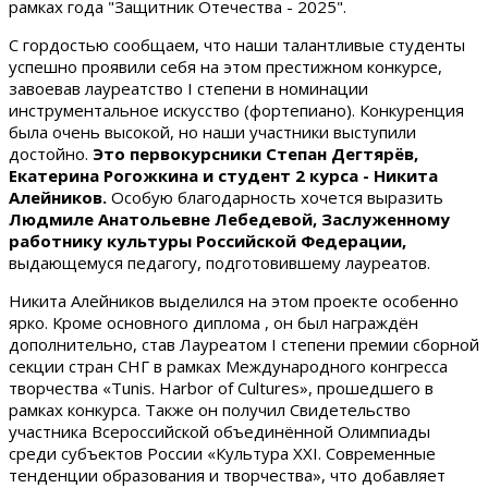
рамках года "Защитник Отечества - 2025".
С гордостью сообщаем, что наши талантливые студенты
успешно проявили себя на этом престижном конкурсе,
завоевав лауреатство I степени в номинации
инструментальное искусство (фортепиано). Конкуренция
была очень высокой, но наши участники выступили
достойно.
Это первокурсники Степан Дегтярёв,
Екатерина Рогожкина и студент 2 курса - Никита
Алейников.
Особую благодарность хочется выразить
Людмиле Анатольевне Лебедевой, Заслуженному
работнику культуры Российской Федерации,
выдающемуся педагогу, подготовившему лауреатов.
Никита Алейников выделился на этом проекте особенно
ярко. Кроме основного диплома , он был награждён
дополнительно, став Лауреатом I степени премии сборной
секции стран СНГ в рамках Международного конгресса
творчества «Tunis. Harbor of Cultures», прошедшего в
рамках конкурса. Также он получил Свидетельство
участника Всероссийской объединённой Олимпиады
среди субъектов России «Культура XXI. Современные
тенденции образования и творчества», что добавляет