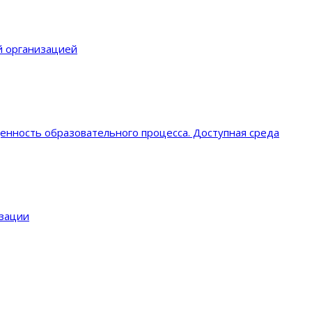
й организацией
енность образовательного процеcса. Доступная среда
изации