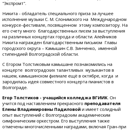
"Экспромт".
Никита - обладатель специального приза за лучшее
исполнение музыки С. М. Слонимского на Международном
конкурсе-фестивале, посвященном этому композитору. На
его счету много благодарственных писем за выступления
на различных концертах города и области. Алейников
Никита награжден благодарственным письмом Главы
городского округа – Камышин С.В. Зинченко, именной
стипендией Волгоградской области.
С Егором Толстиковым камышане познакомились на
концерте волгоградских талантливых музыкантов в
нашем, камышинском филиале ещё в октябре, когда и
зародилась идея совместного концерта пианистов в
Волгограде.
Егор Толстиков - учащийся колледжа ВГИИК
. Он
учится под наставлением прекрасного
преподавателя
Елены Владимировны Падиловой
и имеет солидный
опыт выступлений с Волгоградским академическим
симфоническим оркестром. Его выступления также
отмечены многочисленными наградами, включая Гран-при