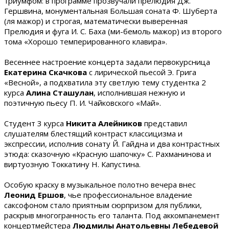
триумфом: в программе прозвучали прелюдия Дж.
Гершвина, монументальная Большая соната Ф. Шуберта
(ля мажор) и строгая, математически выверенная
Прелюдия и фуга И. С. Баха (ми-бемоль мажор) из второго
тома «Хорошо темперированного клавира».
Весеннее настроение концерта задали первокурсница
Екатерина Скачкова
с лирической пьесой Э. Грига
«Весной», а подхватила эту светлую тему студентка 2
курса
Алина Сташулан
, исполнившая нежную и
поэтичную пьесу П. И. Чайковского «Май».
Студент 3 курса
Никита Алейников
представил
слушателям блестящий контраст классицизма и
экспрессии, исполнив сонату Й. Гайдна и два контрастных
этюда: сказочную «Красную шапочку» С. Рахманинова и
виртуозную Токкатину Н. Капустина.
Особую краску в музыкальное полотно вечера внес
Леонид Ершов
, чье профессиональное владение
саксофоном стало приятным сюрпризом для публики,
раскрыв многогранность его таланта. Под аккомпанемент
концертмейстера
Людмилы Анатольевны Лебедевой