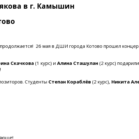
рякова в г. Камышин
тово
родолжается! 26 мая в ДШИ города Котово прошел концерт,
рина Скачкова
(1 курс) и
Алина Сташулан
(2 курс) подарили
!
мпозиторов. Студенты
Степан Кораблёв
(2 курс),
Никита Ал
ляюще!