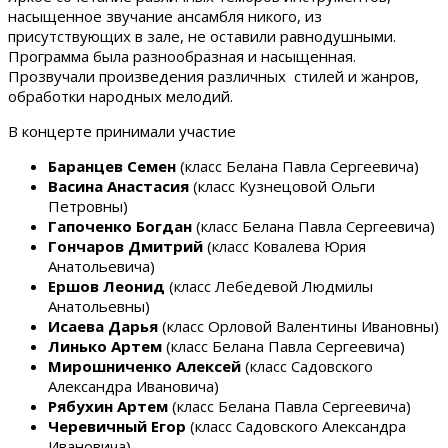
насыщенное звучание ансамбля никого, из
присутствующих в зале, не оставили равнодушными.
Программа была разнообразная и насыщенная.
Прозвучали произведения различных стилей и жанров,
обработки народных мелодий.
В концерте принимали участие
Баранцев Семен
(класс Белана Павла Сергеевича)
Васина Анастасия
(класс Кузнецовой Ольги
Петровны)
Гапоченко Богдан
(класс Белана Павла Сергеевича)
Гончаров Дмитрий
(класс Ковалева Юрия
Анатольевича)
Ершов Леонид
(класс Лебедевой Людмилы
Анатольевны)
Исаева Дарья
(класс Орловой Валентины Ивановны)
Линько Артем
(класс Белана Павла Сергеевича)
Мирошниченко Алексей
(класс Садовского
Александра Ивановича)
Рябухин Артем
(класс Белана Павла Сергеевича)
Черевичный Егор
(класс Садовского Александра
Ивановича)