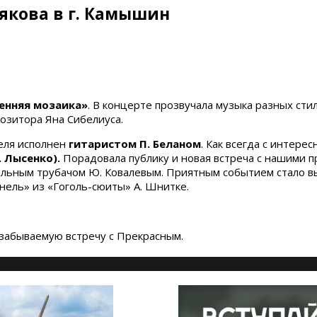
рякова в г. Камышин
енняя мозаика»
. В концерте прозвучала музыка разных сти
озитора Яна Сибелиуса.
еля исполнен
гитаристом П. Беланом
. Как всегда с интер
 Лысенко).
Порадовала публику и новая встреча с нашими 
ельным трубачом Ю. Ковалевым. Приятным событием стало 
ель» из «Гоголь-сюиты» А. Шнитке.
забываемую встречу с Прекрасным.