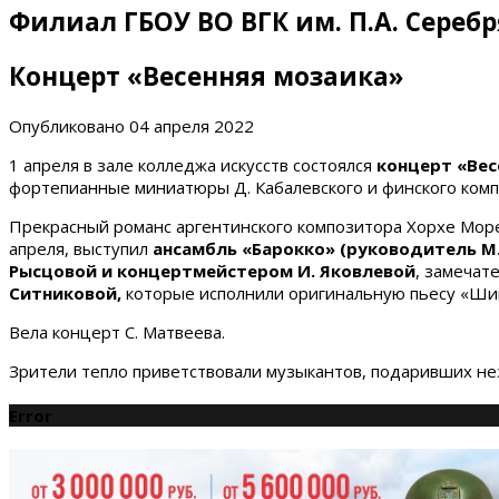
Филиал ГБОУ ВО ВГК им. П.А. Сереб
Концерт «Весенняя мозаика»
Опубликовано
04 апреля 2022
1 апреля в зале колледжа искусств состоялся
концерт «Вес
фортепианные миниатюры Д. Кабалевского и финского комп
Прекрасный романс аргентинского композитора Хорхе Мор
апреля, выступил
ансамбль «Барокко»
(руководитель М.
Рысцовой и концертмейстером И. Яковлевой
, замечат
Ситниковой,
которые исполнили оригинальную пьесу «Шин
Вела концерт С. Матвеева.
Зрители тепло приветствовали музыкантов, подаривших не
Error