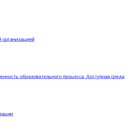
й организацией
енность образовательного процеcса. Доступная среда
изации