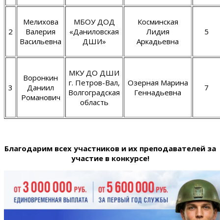
Мелихова
МБОУ ДОД
Косминская
2
Валерия
«Даниловская
Лидия
5
Васильевна
ДШИ»
Аркадьевна
МКУ ДО ДШИ
Воронкин
г. Петров-Вал,
Озерная Марина
3
Даниил
7
Волгоградская
Геннадьевна
Романович
область
Благодарим всех участников и их преподавателей за
участие в конкурсе!