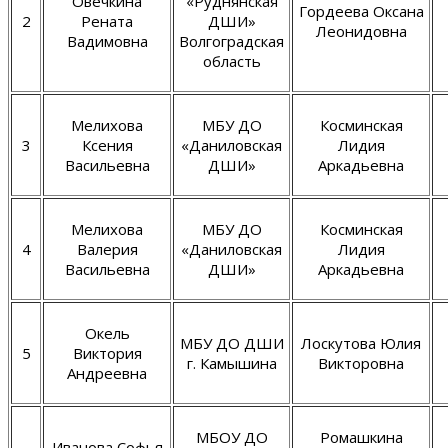
Овечкина
«Руднянская
Гордеева Оксана
2
Рената
ДШИ»
Леонидовна
Вадимовна
Волгоградская
область
Мелихова
МБУ ДО
Косминская
3
Ксения
«Даниловская
Лидия
Васильевна
ДШИ»
Аркадьевна
Мелихова
МБУ ДО
Косминская
4
Валерия
«Даниловская
Лидия
Васильевна
ДШИ»
Аркадьевна
Окель
МБУ ДО ДШИ
Лоскутова Юлия
5
Виктория
г. Камышина
Викторовна
Андреевна
МБОУ ДО
Ромашкина
Иванова Софья