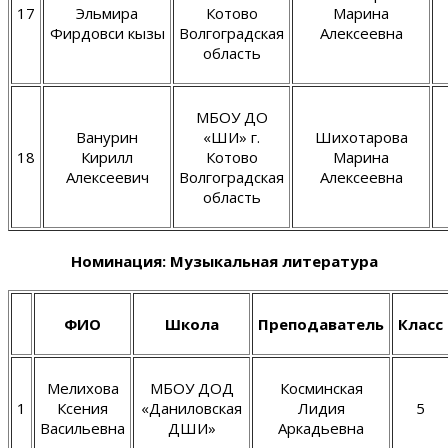
17
Эльмира
Котово
Марина
Фирдовси кызы
Волгоградская
Алексеевна
область
МБОУ ДО
Ванурин
«ШИ» г.
Шихотарова
18
Кирилл
Котово
Марина
Алексеевич
Волгоградская
Алексеевна
область
Номинация: Музыкальная литература
ФИО
Школа
Преподаватель
Класс
Мелихова
МБОУ ДОД
Косминская
1
Ксения
«Даниловская
Лидия
5
Васильевна
ДШИ»
Аркадьевна