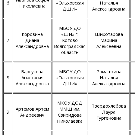
6
«Ольховская
Наталья
Николаевна
ДШИ»
Александровна
МБОУ ДО
Коровина
«ШИ» г.
Шихотарова
7
Диана
Котово
Марина
Александровна
Волгоградская
Алексеевна
область
Барсукова
МБОУ ДО
Ромашкина
8
Анастасия
«Ольховская
Наталья
Александровна
ДШИ»
Александровна
МКОУ ДОД
Твердохлебова
Артемов Артем
ММШ им.
9
Лаура
Андреевич
Свиридова
Гургеновна
Николаевка