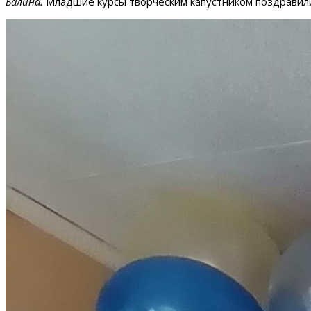
Балина.
Младшие курсы творческим капустником поздравили 