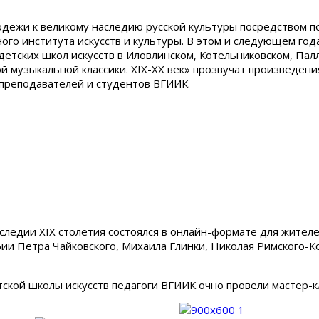
одежи к великому наследию русской культуры посредством 
ого института искусств и культуры. В этом и следующем год
етских школ искусств в Иловлинском, Котельниковском, Палл
й музыкальной классики. XIX-XX век» прозвучат произведен
преподавателей и студентов ВГИИК.
аследии XIX столетия состоялся в онлайн-формате для жител
и Петра Чайковского, Михаила Глинки, Николая Римского-Ко
ской школы искусств педагоги ВГИИК очно провели мастер-к