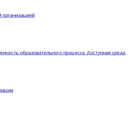
й организацией
енность образовательного процеcса. Доступная среда
изации