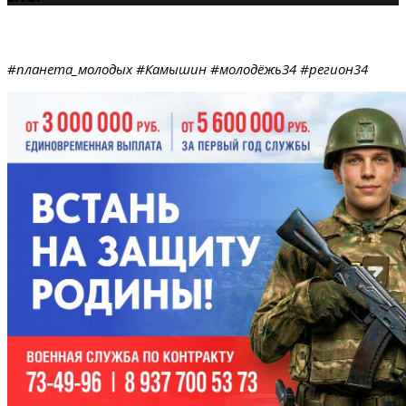
#планета_молодых #Камышин #молодёжь34 #регион34