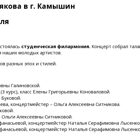
рякова в г. Камышин
аля
остоялась
студенческая филармония.
Концерт собрал тала
я наших молодых артистов.
в разных эпох и стилей.
овны Галиновской.
(3 курс), класс Елены Григорьевны Коноваловой.
 Буковой.
лева, концертмейстер – Ольга Алексеевна Ситникова.
ковой.
сс Ольги Алексеевны Ситниковой.
Афанасьевой, концертмейстер Наталья Серафимовна Лысенко
Афанасьевой, концертмейстер Наталья Серафимовна Лысенко
.