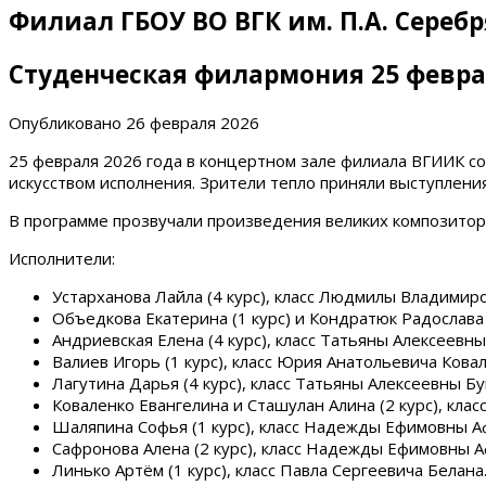
Филиал ГБОУ ВО ВГК им. П.А. Сереб
Студенческая филармония 25 февр
Опубликовано
26 февраля 2026
25 февраля 2026 года в концертном зале филиала ВГИИК с
искусством исполнения. Зрители тепло приняли выступлени
В программе прозвучали произведения великих композиторо
Исполнители:
Устарханова Лайла (4 курс), класс Людмилы Владимир
Объедкова Екатерина (1 курс) и Кондратюк Радослава 
Андриевская Елена (4 курс), класс Татьяны Алексеевны
Валиев Игорь (1 курс), класс Юрия Анатольевича Кова
Лагутина Дарья (4 курс), класс Татьяны Алексеевны Бу
Коваленко Евангелина и Сташулан Алина (2 курс), кла
Шаляпина Софья (1 курс), класс Надежды Ефимовны 
Сафронова Алена (2 курс), класс Надежды Ефимовны 
Линько Артём (1 курс), класс Павла Сергеевича Белана