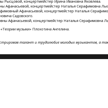
вны Рысцовой, концертмейстер Ирина Ивановна Яковлева.
вны Афанасьевой, концертмейстер Наталья Серафимовна Лыс
 Ефимовный Афанасьевой, концертмейстер Наталья Серафимо
новича Садовского.
вны Афанасьевой, концертмейстер Наталья Серафимовна Л
 «Теории музыки» Плохотина Ангелина.
стрировав талант и трудолюбие молодых музыкантов, а так