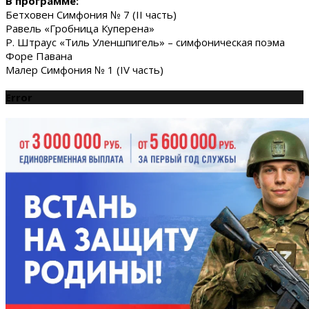
В программе:
Бетховен Симфония № 7 (II часть)
Равель «Гробница Куперена»
Р. Штраус «Тиль Уленшпигель» – симфоническая поэма
Форе Павана
Малер Симфония № 1 (IV часть)
Error