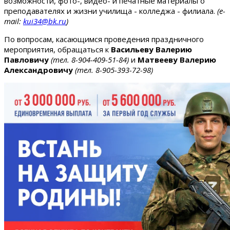
возможности, фото-, видео- и печатные материалы о
преподавателях и жизни училища - колледжа - филиала.
(e-
mail:
kui34@bk.ru
)
По вопросам, касающимся проведения праздничного
мероприятия, обращаться к
Васильеву Валерию
Павловичу
(тел. 8-904-409-51-84)
и
Матвееву Валерию
Александровичу
(тел. 8-905-393-72-98)