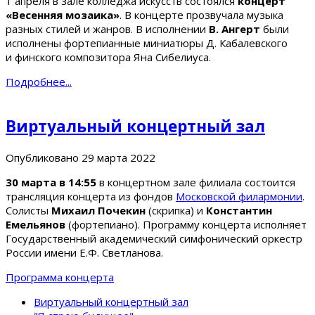
1 апреля в зале колледжа искусств состоялся
концерт
«Весенняя мозаика»
. В концерте прозвучала музыка
разных стилей и жанров. В исполнении
В. Ангерт
были
исполнены фортепианные миниатюры Д. Кабалевского
и финского композитора Яна Сибелиуса.
Подробнее...
Виртуальный концертный зал
Опубликовано
29 марта 2022
30 марта в 14:55
в концертном зале филиала состоится
трансляция концерта из фондов
Московской филармонии
.
Солисты
Михаил Почекин
(скрипка) и
Константин
Емельянов
(фортепиано). Программу концерта исполняет
Государственный академический симфонический оркестр
России имени Е.Ф. Светланова.
Программа концерта
Виртуальный концертный зал