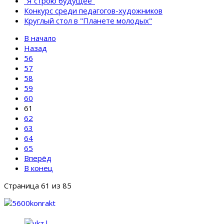
"Я строю будущее"
Конкурс среди педагогов-художников
Круглый стол в "Планете молодых"
В начало
Назад
56
57
58
59
60
61
62
63
64
65
Вперёд
В конец
Страница 61 из 85