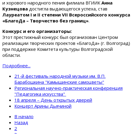
и хорового народного пения филиала ВГИИК
Анна
Кузнецова
достигла выдающегося успеха, став
Лауреатом I и II степени VII Всероссийского конкурса
«БлагоДа – Творчество без границ»
.
Конкурс и его организаторы:
Этот престижный конкурс был организован Центром
реализации творческих проектов «БлагоДа» (г. Волгоград)
при поддержке Комитета культуры Волгоградской
области.
Подробнее...
21-й фестиваль народной музыки им. В.П.
Барабошкина "Камышинские самоцветы"
Региональная научно-практическая конференция
"Педагогика искусства"
18 апреля – День открытых дверей
Концерт Арины Дьячиной
В начало
Назад
2