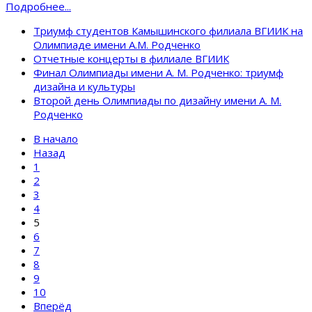
Подробнее...
Триумф студентов Камышинского филиала ВГИИК на
Олимпиаде имени А.М. Родченко
Отчетные концерты в филиале ВГИИК
Финал Олимпиады имени А. М. Родченко: триумф
дизайна и культуры
Второй день Олимпиады по дизайну имени А. М.
Родченко
В начало
Назад
1
2
3
4
5
6
7
8
9
10
Вперёд